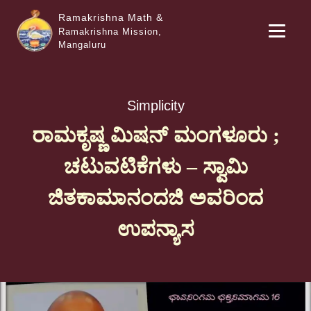
Ramakrishna Math &
Ramakrishna Mission,
Mangaluru
Simplicity
ರಾಮಕೃಷ್ಣ ಮಿಷನ್ ಮಂಗಳೂರು ;
ಚಟುವಟಿಕೆಗಳು – ಸ್ವಾಮಿ
ಜಿತಕಾಮಾನಂದಜಿ ಅವರಿಂದ
ಉಪನ್ಯಾಸ