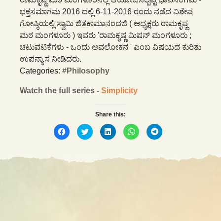
ಭಕ್ತಸಮಾಗಮ 2016 ದಲ್ಲಿ 6-11-2016 ರಂದು ನಡೆದ ವಿಶೇಷ
ಗೋಷ್ಠಿಯಲ್ಲಿ ಸ್ವಾಮಿ ಜಿತಕಾಮಾನಂದಜಿ ( ಅಧ್ಯಕ್ಷರು ರಾಮಕೃಷ್ಣ
ಮಠ ಮಂಗಳೂರು ) ಇವರು 'ರಾಮಕೃಷ್ಣ ಮಿಷನ್ ಮಂಗಳೂರು ;
ಚಟುವಟಿಕೆಗಳು - ಒಂದು ಅವಲೋಕನ ' ಎಂಬ ವಿಷಯದ ಕುರಿತು
ಉಪನ್ಯಾಸ ನೀಡಿದರು.
Categories:
#Philosophy
Watch the full series -
Simplicity
Share this:
Click
Click
Click
Click
Click
to
to
to
to
to
share
share
share
share
share
on
on
on
on
on
Facebook
Twitter
LinkedIn
WhatsApp
Telegram
(Opens
(Opens
(Opens
(Opens
(Opens
in
in
in
in
in
new
new
new
new
new
window)
window)
window)
window)
window)