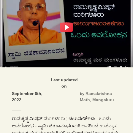
Last updated
on
September 6th,
by
Ramakrishna
2022
Math, Mangaluru
ರಾಮಕೃಷ್ಣ ಮಿಷನ್ ಮಂಗಳೂರು ; ಚಟುವಟಿಕೆಗಳು - ಒಂದು
ಅವಲೋಕನ - ಸ್ವಾಮಿ ಜಿತಕಾಮಾನಂದಜಿ ಅವರಿಂದ ಉಪನ್ಯಾಸ
ರಾಮಕೃಷ್ಣ ಮಠ ಮಂಗಳೂರಿನಲ್ಲಿ ಆಯೋಜಿಸಲ್ಪಟ್ಟ ಭಾವಸಂಗಮ -